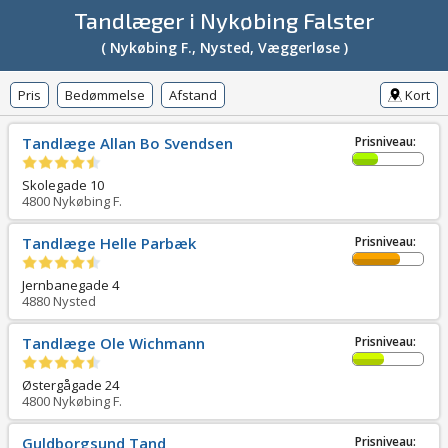
Tandlæger i Nykøbing Falster
( Nykøbing F., Nysted, Væggerløse )
Pris
Bedømmelse
Afstand
Kort
Tandlæge Allan Bo Svendsen
Prisniveau:
Skolegade 10
4800
Nykøbing F.
Tandlæge Helle Parbæk
Prisniveau:
Jernbanegade 4
4880
Nysted
Tandlæge Ole Wichmann
Prisniveau:
Østergågade 24
4800
Nykøbing F.
Guldborgsund Tand
Prisniveau: