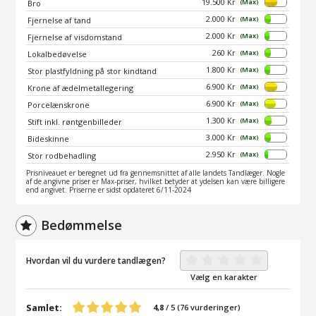
19.500 Kr
(Max)
Bro
2.000 Kr
(Max)
Fjernelse af tand
2.000 Kr
(Max)
Fjernelse af visdomstand
260 Kr
(Max)
Lokalbedøvelse
1.800 Kr
(Max)
Stor plastfyldning på stor kindtand
6.900 Kr
(Max)
Krone af ædelmetallegering
6.900 Kr
(Max)
Porcelænskrone
1.300 Kr
(Max)
Stift inkl. røntgenbilleder
3.000 Kr
(Max)
Bideskinne
2.950 Kr
(Max)
Stor rodbehadling
Prisniveauet er beregnet ud fra gennemsnittet af alle landets Tandlæger. Nogle
af de angivne priser er Max-priser, hvilket betyder at ydelsen kan være billigere
end angivet. Priserne er sidst opdateret 6/11-2024
Bedømmelse
Hvordan vil du vurdere tandlægen?
Vælg en karakter
Samlet:
4,8
/
5
(
76
vurderinger)