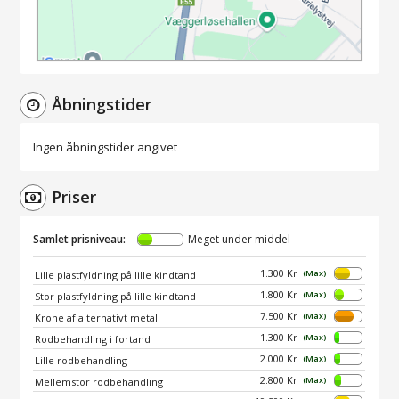
Åbningstider
Ingen åbningstider angivet
Priser
Samlet prisniveau:
Meget under middel
1.300 Kr
(Max)
Lille plastfyldning på lille kindtand
1.800 Kr
(Max)
Stor plastfyldning på lille kindtand
7.500 Kr
(Max)
Krone af alternativt metal
1.300 Kr
(Max)
Rodbehandling i fortand
2.000 Kr
(Max)
Lille rodbehandling
2.800 Kr
(Max)
Mellemstor rodbehandling