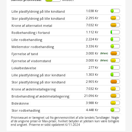
1.038 Kr
Lille plastfyldning på lille kindtand
2.295 Kr
Stor plastfyldning på lille kindtand
7.032 Kr
Krone af alternativt metal
1.112 Kr
Rodbehandling i fortand
2.224 Kr
Lille rodbehandling
3.336 Kr
Mellemstor rodbehandling
3.000 Kr
(Max)
Fjernelse af tand
3.000 Kr
(Max)
Fjernelse af visdomstand
277 Kr
Lokalbedøvelse
1.303 Kr
Lille plastfyldning på stor kindtand
2.905 Kr
Stor plastfyldning på stor kindtand
7.032 Kr
Krone af ædelmetallegering
21.096 Kr
Brobehandling af ædelmetallegering
3.988 Kr
Bideskinne
4.448 Kr
Stor rodbehadling
Prisniveauet er beregnet ud fra gennemsnittet af alle landets Tandlæger. Nogle
af de angivne priser er Max-priser, hvilket betyder at ydelsen kan være billigere
end angivet. Priserne er sidst opdateret 6/11-2024