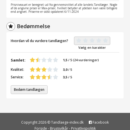
Prisniveauet er beregnet ud fra gennemsnittet af alle landets Tandlæger. Nogle
af de angivne priser er Max-priser, hvilket betyder at ydelsen kan være billigere
end angivet. Priserne er sidst opdateret 6/11-2024
Bedømmelse
Hvordan vil du vurdere tandlægen?
Vælg en karakter
Samlet:
1,5
/
5
(
24
vurderinger)
Kvalitet:
3,0
/ 5
Service:
3,5
/ 5
Bedøm tandlægen
Copyright 2026 © Tandlaege-index.dk
Facebook
Forside
-
Brugsvilkår
-
Privatlivspolitik