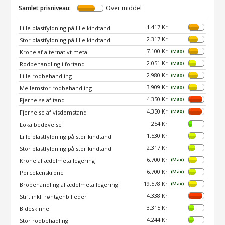
Samlet prisniveau:
Over middel
1.417 Kr
Lille plastfyldning på lille kindtand
2.317 Kr
Stor plastfyldning på lille kindtand
7.100 Kr
(Max)
Krone af alternativt metal
2.051 Kr
(Max)
Rodbehandling i fortand
2.980 Kr
(Max)
Lille rodbehandling
3.909 Kr
(Max)
Mellemstor rodbehandling
4.350 Kr
(Max)
Fjernelse af tand
4.350 Kr
(Max)
Fjernelse af visdomstand
254 Kr
Lokalbedøvelse
1.530 Kr
Lille plastfyldning på stor kindtand
2.317 Kr
Stor plastfyldning på stor kindtand
6.700 Kr
(Max)
Krone af ædelmetallegering
6.700 Kr
(Max)
Porcelænskrone
19.578 Kr
(Max)
Brobehandling af ædelmetallegering
4.338 Kr
Stift inkl. røntgenbilleder
3.315 Kr
Bideskinne
4.244 Kr
Stor rodbehadling