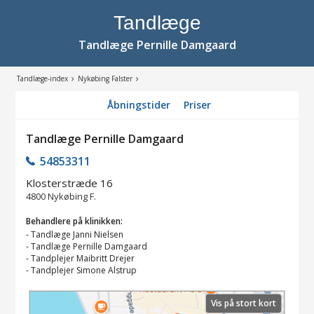
Tandlæge
Tandlæge Pernille Damgaard
Tandlæge-index
Nykøbing Falster
Åbningstider
Priser
Tandlæge Pernille Damgaard
54853311
Klosterstræde 16
4800
Nykøbing F.
Behandlere på klinikken:
-
Tandlæge Janni Nielsen
-
Tandlæge Pernille Damgaard
-
Tandplejer Maibritt Drejer
-
Tandplejer Simone Alstrup
Vis på stort kort