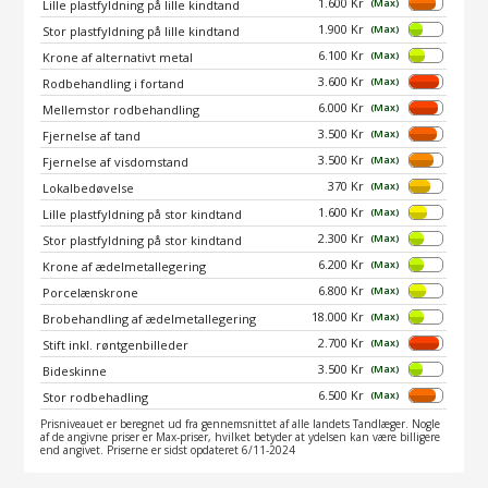
1.600 Kr
(Max)
Lille plastfyldning på lille kindtand
1.900 Kr
(Max)
Stor plastfyldning på lille kindtand
6.100 Kr
(Max)
Krone af alternativt metal
3.600 Kr
(Max)
Rodbehandling i fortand
6.000 Kr
(Max)
Mellemstor rodbehandling
3.500 Kr
(Max)
Fjernelse af tand
3.500 Kr
(Max)
Fjernelse af visdomstand
370 Kr
(Max)
Lokalbedøvelse
1.600 Kr
(Max)
Lille plastfyldning på stor kindtand
2.300 Kr
(Max)
Stor plastfyldning på stor kindtand
6.200 Kr
(Max)
Krone af ædelmetallegering
6.800 Kr
(Max)
Porcelænskrone
18.000 Kr
(Max)
Brobehandling af ædelmetallegering
2.700 Kr
(Max)
Stift inkl. røntgenbilleder
3.500 Kr
(Max)
Bideskinne
6.500 Kr
(Max)
Stor rodbehadling
Prisniveauet er beregnet ud fra gennemsnittet af alle landets Tandlæger. Nogle
af de angivne priser er Max-priser, hvilket betyder at ydelsen kan være billigere
end angivet. Priserne er sidst opdateret 6/11-2024