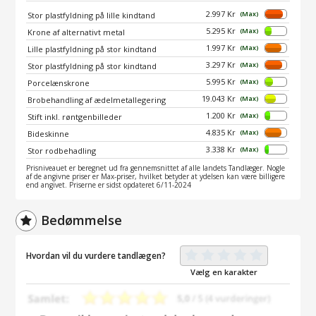
2.997 Kr
(Max)
Stor plastfyldning på lille kindtand
5.295 Kr
(Max)
Krone af alternativt metal
1.997 Kr
(Max)
Lille plastfyldning på stor kindtand
3.297 Kr
(Max)
Stor plastfyldning på stor kindtand
5.995 Kr
(Max)
Porcelænskrone
19.043 Kr
(Max)
Brobehandling af ædelmetallegering
1.200 Kr
(Max)
Stift inkl. røntgenbilleder
4.835 Kr
(Max)
Bideskinne
3.338 Kr
(Max)
Stor rodbehadling
Prisniveauet er beregnet ud fra gennemsnittet af alle landets Tandlæger. Nogle
af de angivne priser er Max-priser, hvilket betyder at ydelsen kan være billigere
end angivet. Priserne er sidst opdateret 6/11-2024
Bedømmelse
Hvordan vil du vurdere tandlægen?
Vælg en karakter