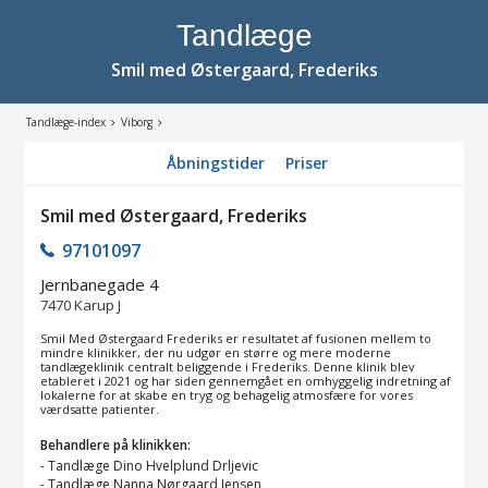
Tandlæge
Smil med Østergaard, Frederiks
Tandlæge-index
Viborg
Åbningstider
Priser
Smil med Østergaard, Frederiks
97101097
Jernbanegade 4
7470
Karup J
Smil Med Østergaard Frederiks er resultatet af fusionen mellem to
mindre klinikker, der nu udgør en større og mere moderne
tandlægeklinik centralt beliggende i Frederiks. Denne klinik blev
etableret i 2021 og har siden gennemgået en omhyggelig indretning af
lokalerne for at skabe en tryg og behagelig atmosfære for vores
værdsatte patienter.
Behandlere på klinikken:
-
Tandlæge Dino Hvelplund Drljevic
-
Tandlæge Nanna Nørgaard Jensen