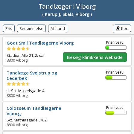
Tandlæger i Viborg
( Karup J, Skals, Viborg )
Pris
Bedømmelse
Afstand
Kort
Godt Smil Tandlægerne Viborg
Prisniveau:
Stadion Alle 21, 2. sal
Besøg klinikkens webside
8800
Viborg
Tandlæge Sveistrup og
Prisniveau:
Cederbek
Ll. Sct. Mikkelsgade 4
8800
Viborg
Colosseum Tandlægerne
Prisniveau:
Viborg
Sct. Mathiasgade 34, 2.
8800
Viborg