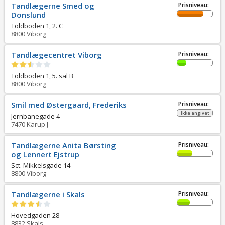
Tandlægerne Smed og
Prisniveau:
Donslund
Toldboden 1, 2. C
8800
Viborg
Tandlægecentret Viborg
Prisniveau:
Toldboden 1, 5. sal B
8800
Viborg
Smil med Østergaard, Frederiks
Prisniveau:
Ikke angivet
Jernbanegade 4
7470
Karup J
Tandlægerne Anita Børsting
Prisniveau:
og Lennert Ejstrup
Sct. Mikkelsgade 14
8800
Viborg
Tandlægerne i Skals
Prisniveau:
Hovedgaden 28
8832
Skals