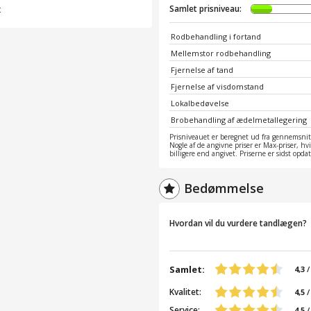
t
Samlet prisniveau:
Rodbehandling i fortand
Mellemstor rodbehandling
Fjernelse af tand
Fjernelse af visdomstand
Lokalbedøvelse
Brobehandling af ædelmetallegering
Prisniveauet er beregnet ud fra gennemsnitt
Nogle af de angivne priser er Max-priser, hv
billigere end angivet. Priserne er sidst opd
Bedømmelse
Hvordan vil du vurdere tandlægen?
Samlet:
4,3
Kvalitet:
4,5
/
Service:
4,5
/