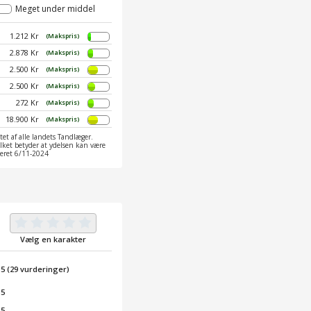
Meget under middel
1.212 Kr
(Makspris)
2.878 Kr
(Makspris)
2.500 Kr
(Makspris)
2.500 Kr
(Makspris)
272 Kr
(Makspris)
18.900 Kr
(Makspris)
et af alle landets Tandlæger.
ilket betyder at ydelsen kan være
ateret 6/11-2024
Vælg en karakter
/
5
(
29
vurderinger)
 5
 5