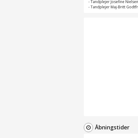
-
Tandplejer Josefine Nielse
-
Tandplejer Maj-Britt Godtf
Åbningstider