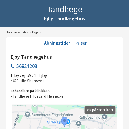
Tandlæge
Ejby Tandlægehus
Tandlæge-index
Køge
Åbningstider
Priser
Ejby Tandlægehus
56821203
Ejbyvej 59, 1. Ejby
4623
Lille Skensved
Behandlere på klinikken:
-
Tandlæge Hildegard Hennecke
Vis på stort kort