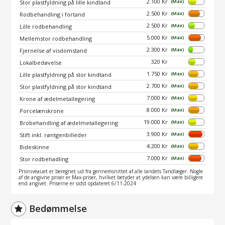
2.100 Kr
(Max)
Stor plastfyldning på lille kindtand
2.500 Kr
(Max)
Rodbehandling i fortand
2.500 Kr
(Max)
Lille rodbehandling
5.000 Kr
(Max)
Mellemstor rodbehandling
2.300 Kr
(Max)
Fjernelse af visdomstand
320 Kr
Lokalbedøvelse
1.750 Kr
(Max)
Lille plastfyldning på stor kindtand
2.700 Kr
(Max)
Stor plastfyldning på stor kindtand
7.000 Kr
(Max)
Krone af ædelmetallegering
8.000 Kr
(Max)
Porcelænskrone
19.000 Kr
(Max)
Brobehandling af ædelmetallegering
3.900 Kr
(Max)
Stift inkl. røntgenbilleder
4.200 Kr
(Max)
Bideskinne
7.000 Kr
(Max)
Stor rodbehadling
Prisniveauet er beregnet ud fra gennemsnittet af alle landets Tandlæger. Nogle
af de angivne priser er Max-priser, hvilket betyder at ydelsen kan være billigere
end angivet. Priserne er sidst opdateret 6/11-2024
Bedømmelse