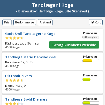
Tandlæger i Køge
( Bjæverskov, Herfølge, Køge, Lille Skensved )
Pris
Bedømmelse
Afstand
Kort
Godt Smil Tandlægerne Køge
Prisniveau:
Ikke angivet
Rådhusstræde 8A, 1. sal
Besøg klinikkens webside
4600
Køge
Tandlæge Marie Damsbo Grau
Prisniveau:
Boholtevej 12, St. Tv
4600
Køge
DitTandUnivers
Prisniveau:
Ellemarksvej 9
4600
Køge
Tandlæge Bodil Diernæs
Prisniveau: