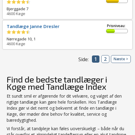
Bjerggade 7
4600
Køge
Tandlæge Janne Dresler
Prisniveau:
Nørregade 10, 1
4600
Køge
1
2
Side:
Næste >
Find de bedste tandlæger i
Køge med Tandlæge Index
Et sundt smil er afgørende for dit velvære, og valget af den
rigtige tandlæge kan gøre hele forskellen. Hos Tandlæge
Index gør vi det nemt og bekvemt at finde en tandlæge i
Køge, der møder dine behov for kvalitet, service og
bæredygtighed.
Vi forstår, at tandpleje kan føles uoverskueligt – både når du
står overfor et almindeligt tandeftersyn eller en akut tandpine.