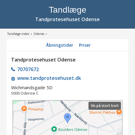
Tandlæge
Tandprotesehuset Odense
Tandlæge-index
Odense
Åbningstider
Priser
Tandprotesehuset Odense
70707672
www.tandprotesehuset.dk
Wichmandsgade 5D
5000
Odense C
Vis på stort kort