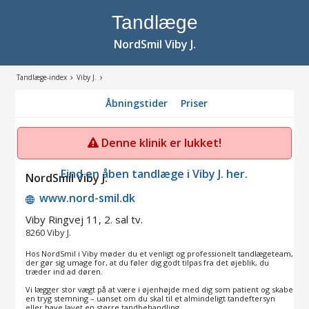
Tandlæge
NordSmil Viby J.
Tandlæge-index
Viby J.
Åbningstider
Priser
Denne klinik er lukket!
Find en åben tandlæge i Viby J. her.
NordSmil Viby J.
www.nord-smil.dk
Viby Ringvej 11, 2. sal tv.
8260
Viby J.
Hos NordSmil i Viby møder du et venligt og professionelt tandlægeteam,
der gør sig umage for, at du føler dig godt tilpas fra det øjeblik, du
træder ind ad døren.
Vi lægger stor vægt på at være i øjenhøjde med dig som patient og skabe
en tryg stemning – uanset om du skal til et almindeligt tandeftersyn
eller have lavet en større tandbehandling.