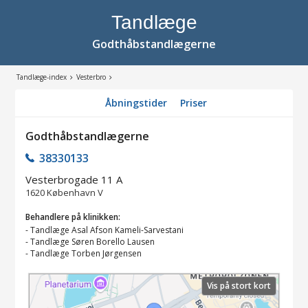
Tandlæge
Godthåbstandlægerne
Tandlæge-index
Vesterbro
Åbningstider
Priser
Godthåbstandlægerne
38330133
Vesterbrogade 11 A
1620
København V
Behandlere på klinikken:
-
Tandlæge Asal Afson Kameli-Sarvestani
-
Tandlæge Søren Borello Lausen
-
Tandlæge Torben Jørgensen
Vis på stort kort