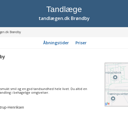
Tandlæge
tandlægen.dk Brøndby
gen.dk Brøndby
Åbningstider
Priser
dby
 smukt smil og en god tandsundhed hele livet. Du altid en
andling i behagelige omgivelser.
trup-Henriksen