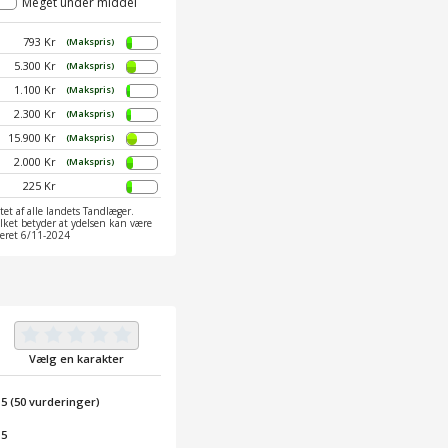
Meget under middel
793 Kr
(Makspris)
5.300 Kr
(Makspris)
1.100 Kr
(Makspris)
2.300 Kr
(Makspris)
15.900 Kr
(Makspris)
2.000 Kr
(Makspris)
225 Kr
et af alle landets Tandlæger.
ilket betyder at ydelsen kan være
ateret 6/11-2024
Vælg en karakter
/
5
(
50
vurderinger)
 5