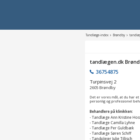
Tandlæge-index
Brøndby
tandlæ
tandlægen.dk Brøn
36754875
Turpinsvej 2
2605
Brøndby
Det er vores mål, at du har et
personlig og professionel beh
Behandlere på klinikken:
-
Tandlæge Ann Kristine Hos
-
Tandlæge Camilla Lyhne
-
Tandlæge Per Guldbæk
-
Tandlæge Søren Schiff
-
Tandplejer Julie Tillisch