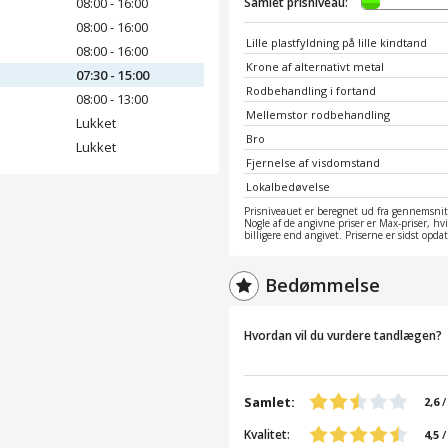
08:00 - 16:00
Samlet prisniveau:
08:00 - 16:00
Lille plastfyldning på lille kindtand
08:00 - 16:00
Krone af alternativt metal
07:30 - 15:00
Rodbehandling i fortand
08:00 - 13:00
Mellemstor rodbehandling
Lukket
Bro
Lukket
Fjernelse af visdomstand
Lokalbedøvelse
Prisniveauet er beregnet ud fra gennemsnitt
Nogle af de angivne priser er Max-priser, hv
billigere end angivet. Priserne er sidst opd
Bedømmelse
Hvordan vil du vurdere tandlægen?
Samlet:
2,6
Kvalitet:
4,5
/