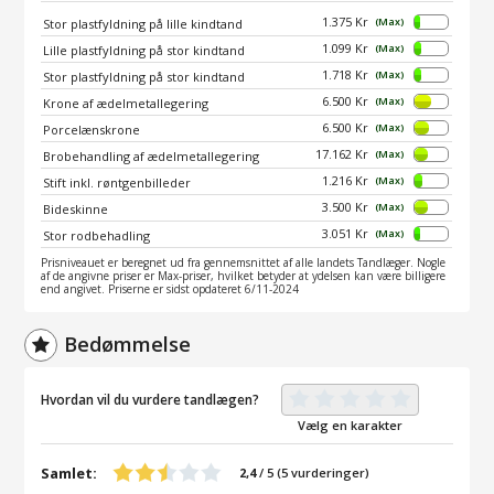
1.375 Kr
(Max)
Stor plastfyldning på lille kindtand
1.099 Kr
(Max)
Lille plastfyldning på stor kindtand
1.718 Kr
(Max)
Stor plastfyldning på stor kindtand
6.500 Kr
(Max)
Krone af ædelmetallegering
6.500 Kr
(Max)
Porcelænskrone
17.162 Kr
(Max)
Brobehandling af ædelmetallegering
1.216 Kr
(Max)
Stift inkl. røntgenbilleder
3.500 Kr
(Max)
Bideskinne
3.051 Kr
(Max)
Stor rodbehadling
Prisniveauet er beregnet ud fra gennemsnittet af alle landets Tandlæger. Nogle
af de angivne priser er Max-priser, hvilket betyder at ydelsen kan være billigere
end angivet. Priserne er sidst opdateret 6/11-2024
Bedømmelse
Hvordan vil du vurdere tandlægen?
Vælg en karakter
Samlet:
2,4
/
5
(
5
vurderinger)