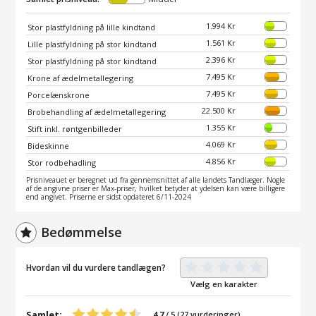
1.994 Kr
Stor plastfyldning på lille kindtand
1.561 Kr
Lille plastfyldning på stor kindtand
2.396 Kr
Stor plastfyldning på stor kindtand
7.495 Kr
Krone af ædelmetallegering
7.495 Kr
Porcelænskrone
22.500 Kr
Brobehandling af ædelmetallegering
1.355 Kr
Stift inkl. røntgenbilleder
4.069 Kr
Bideskinne
4.856 Kr
Stor rodbehadling
Prisniveauet er beregnet ud fra gennemsnittet af alle landets Tandlæger. Nogle
af de angivne priser er Max-priser, hvilket betyder at ydelsen kan være billigere
end angivet. Priserne er sidst opdateret 6/11-2024
Bedømmelse
Hvordan vil du vurdere tandlægen?
Vælg en karakter
Samlet:
4,7
/
5
(
27
vurderinger)