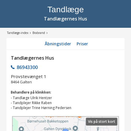
Tandlæge
Tandlægernes Hus
Tandlæge-index
Brabrand
Åbningstider
Priser
Tandlægernes Hus
86943300
Provstevænget 1
8464
Galten
Behandlere på klinikken:
-
Tandlæge Ulrik Hentzer
-
Tandplejer Rikke Raben
-
Tandplejer Trine Hørning Pedersen
Vis på stort kort