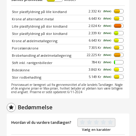
2.332 Kr
(Max)
Stor plastfyldning på lille kindtand
6.643 Kr
(Max)
Krone af alternativt metal
2.024 Kr
(Max)
Lille plastfyldning på stor kindtand
2.339 Kr
(Max)
Stor plastfyldning på stor kindtand
6.643 Kr
(Max)
Krone af ædelmetallegering
7.305 Kr
(Max)
Porcelænskrone
22.225 Kr
(Max)
Brobehandling af ædelmetallegering
784 Kr
(Max)
Stift inkl. røntgenbilleder
3.863 Kr
(Max)
Bideskinne
5.149 Kr
(Max)
Stor rodbehadling
Prisniveauet er beregnet ud fra gennemsnittet af alle landets Tandlæger. Nogle
af de angivne priser er Max-priser, hvilket betyder at ydelsen kan være billigere
end angivet. Priserne er sidst opdateret 6/11-2024
Bedømmelse
Hvordan vil du vurdere tandlægen?
Vælg en karakter