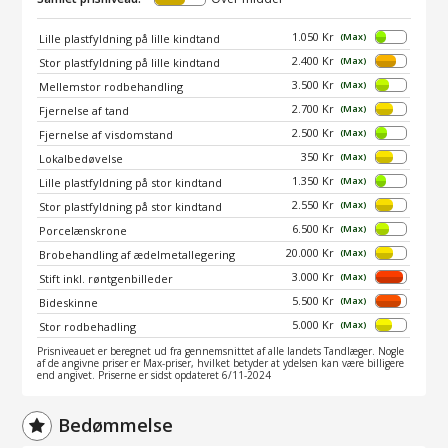
1.050 Kr
(Max)
Lille plastfyldning på lille kindtand
2.400 Kr
(Max)
Stor plastfyldning på lille kindtand
3.500 Kr
(Max)
Mellemstor rodbehandling
2.700 Kr
(Max)
Fjernelse af tand
2.500 Kr
(Max)
Fjernelse af visdomstand
350 Kr
(Max)
Lokalbedøvelse
1.350 Kr
(Max)
Lille plastfyldning på stor kindtand
2.550 Kr
(Max)
Stor plastfyldning på stor kindtand
6.500 Kr
(Max)
Porcelænskrone
20.000 Kr
(Max)
Brobehandling af ædelmetallegering
3.000 Kr
(Max)
Stift inkl. røntgenbilleder
5.500 Kr
(Max)
Bideskinne
5.000 Kr
(Max)
Stor rodbehadling
Prisniveauet er beregnet ud fra gennemsnittet af alle landets Tandlæger. Nogle
af de angivne priser er Max-priser, hvilket betyder at ydelsen kan være billigere
end angivet. Priserne er sidst opdateret 6/11-2024
Bedømmelse