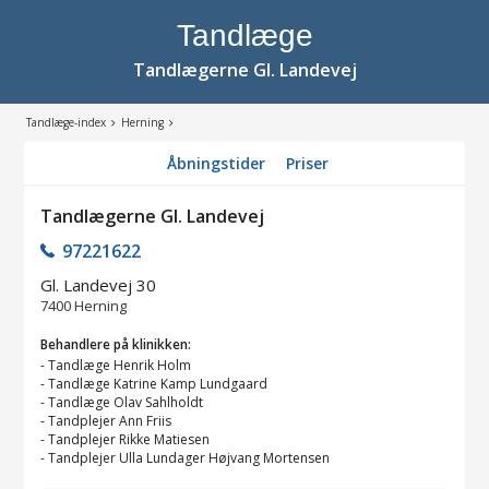
Tandlæge
Tandlægerne Gl. Landevej
Tandlæge-index
Herning
Åbningstider
Priser
Tandlægerne Gl. Landevej
97221622
Gl. Landevej 30
7400
Herning
Behandlere på klinikken:
-
Tandlæge Henrik Holm
-
Tandlæge Katrine Kamp Lundgaard
-
Tandlæge Olav Sahlholdt
-
Tandplejer Ann Friis
-
Tandplejer Rikke Matiesen
-
Tandplejer Ulla Lundager Højvang Mortensen