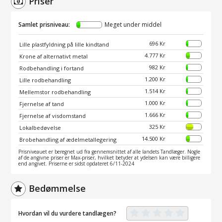
Priser
Samlet prisniveau:
Meget under middel
696 Kr
Lille plastfyldning på lille kindtand
4.777 Kr
Krone af alternativt metal
982 Kr
Rodbehandling i fortand
1.200 Kr
Lille rodbehandling
1.514 Kr
Mellemstor rodbehandling
1.000 Kr
Fjernelse af tand
1.666 Kr
Fjernelse af visdomstand
325 Kr
Lokalbedøvelse
14.500 Kr
Brobehandling af ædelmetallegering
Prisniveauet er beregnet ud fra gennemsnittet af alle landets Tandlæger. Nogle
af de angivne priser er Max-priser, hvilket betyder at ydelsen kan være billigere
end angivet. Priserne er sidst opdateret 6/11-2024
Bedømmelse
Hvordan vil du vurdere tandlægen?