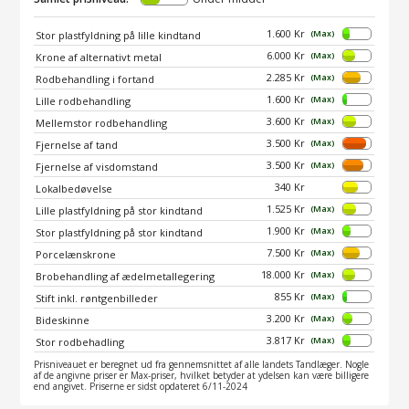
1.600 Kr
(Max)
Stor plastfyldning på lille kindtand
6.000 Kr
(Max)
Krone af alternativt metal
2.285 Kr
(Max)
Rodbehandling i fortand
1.600 Kr
(Max)
Lille rodbehandling
3.600 Kr
(Max)
Mellemstor rodbehandling
3.500 Kr
(Max)
Fjernelse af tand
3.500 Kr
(Max)
Fjernelse af visdomstand
340 Kr
Lokalbedøvelse
1.525 Kr
(Max)
Lille plastfyldning på stor kindtand
1.900 Kr
(Max)
Stor plastfyldning på stor kindtand
7.500 Kr
(Max)
Porcelænskrone
18.000 Kr
(Max)
Brobehandling af ædelmetallegering
855 Kr
(Max)
Stift inkl. røntgenbilleder
3.200 Kr
(Max)
Bideskinne
3.817 Kr
(Max)
Stor rodbehadling
Prisniveauet er beregnet ud fra gennemsnittet af alle landets Tandlæger. Nogle
af de angivne priser er Max-priser, hvilket betyder at ydelsen kan være billigere
end angivet. Priserne er sidst opdateret 6/11-2024