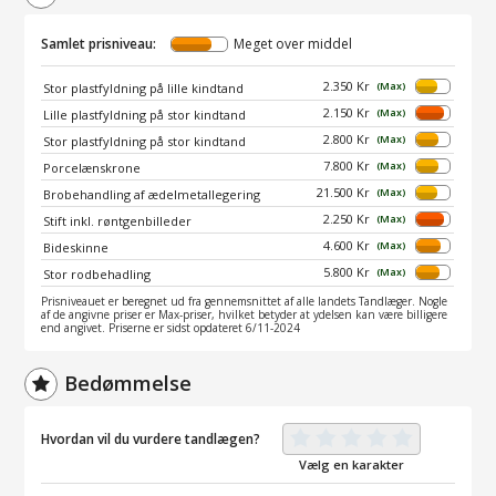
Samlet prisniveau:
Meget over middel
2.350 Kr
(Max)
Stor plastfyldning på lille kindtand
2.150 Kr
(Max)
Lille plastfyldning på stor kindtand
2.800 Kr
(Max)
Stor plastfyldning på stor kindtand
7.800 Kr
(Max)
Porcelænskrone
21.500 Kr
(Max)
Brobehandling af ædelmetallegering
2.250 Kr
(Max)
Stift inkl. røntgenbilleder
4.600 Kr
(Max)
Bideskinne
5.800 Kr
(Max)
Stor rodbehadling
Prisniveauet er beregnet ud fra gennemsnittet af alle landets Tandlæger. Nogle
af de angivne priser er Max-priser, hvilket betyder at ydelsen kan være billigere
end angivet. Priserne er sidst opdateret 6/11-2024
Bedømmelse
Hvordan vil du vurdere tandlægen?
Vælg en karakter