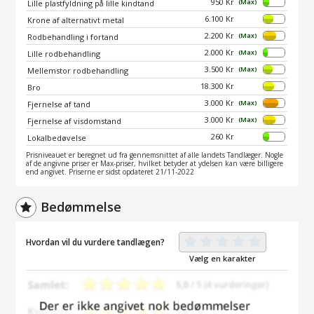
950 Kr
(Max)
Lille plastfyldning på lille kindtand
6.100 Kr
Krone af alternativt metal
2.200 Kr
(Max)
Rodbehandling i fortand
2.000 Kr
(Max)
Lille rodbehandling
3.500 Kr
(Max)
Mellemstor rodbehandling
18.300 Kr
Bro
3.000 Kr
(Max)
Fjernelse af tand
3.000 Kr
(Max)
Fjernelse af visdomstand
260 Kr
Lokalbedøvelse
Prisniveauet er beregnet ud fra gennemsnittet af alle landets Tandlæger. Nogle
af de angivne priser er Max-priser, hvilket betyder at ydelsen kan være billigere
end angivet. Priserne er sidst opdateret 21/11-2022
Bedømmelse
Hvordan vil du vurdere tandlægen?
Vælg en karakter