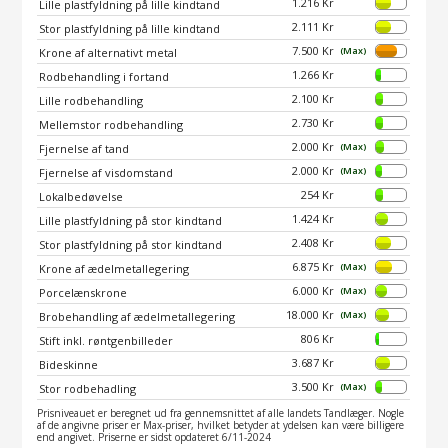
1.216 Kr
Lille plastfyldning på lille kindtand
2.111 Kr
Stor plastfyldning på lille kindtand
7.500 Kr
(Max)
Krone af alternativt metal
1.266 Kr
Rodbehandling i fortand
2.100 Kr
Lille rodbehandling
2.730 Kr
Mellemstor rodbehandling
2.000 Kr
(Max)
Fjernelse af tand
2.000 Kr
(Max)
Fjernelse af visdomstand
254 Kr
Lokalbedøvelse
1.424 Kr
Lille plastfyldning på stor kindtand
2.408 Kr
Stor plastfyldning på stor kindtand
6.875 Kr
(Max)
Krone af ædelmetallegering
6.000 Kr
(Max)
Porcelænskrone
18.000 Kr
(Max)
Brobehandling af ædelmetallegering
806 Kr
Stift inkl. røntgenbilleder
3.687 Kr
Bideskinne
3.500 Kr
(Max)
Stor rodbehadling
Prisniveauet er beregnet ud fra gennemsnittet af alle landets Tandlæger. Nogle
af de angivne priser er Max-priser, hvilket betyder at ydelsen kan være billigere
end angivet. Priserne er sidst opdateret 6/11-2024