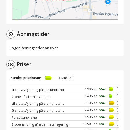
Åbningstider
Ingen åbningstider angivet
Priser
Samlet prisniveau:
Middel
1.995 Kr
(Max)
Stor plastfyldning på lille kindtand
5.496 Kr
(Max)
Krone af alternativt metal
1.695 Kr
(Max)
Lille plastfyldning på stor kindtand
2.495 Kr
(Max)
Stor plastfyldning på stor kindtand
6.995 Kr
(Max)
Porcelænskrone
19.900 Kr
(Max)
Brobehandling af ædelmetallegering