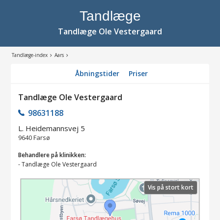
Tandlæge
Tandlæge Ole Vestergaard
Tandlæge-index
Aars
Åbningstider
Priser
Tandlæge Ole Vestergaard
98631188
L. Heidemannsvej 5
9640
Farsø
Behandlere på klinikken:
-
Tandlæge Ole Vestergaard
Vis på stort kort