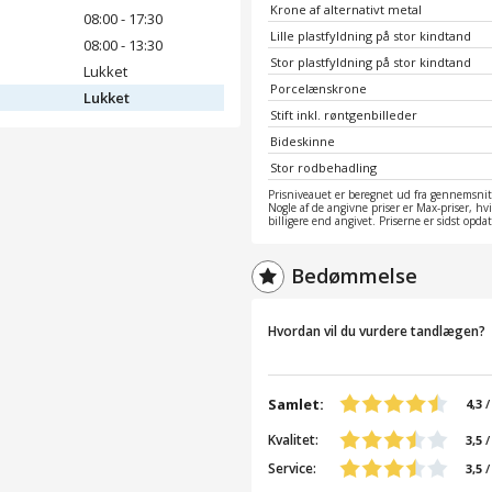
Krone af alternativt metal
08:00 - 17:30
Lille plastfyldning på stor kindtand
08:00 - 13:30
Stor plastfyldning på stor kindtand
Lukket
Porcelænskrone
Lukket
Stift inkl. røntgenbilleder
Bideskinne
Stor rodbehadling
Prisniveauet er beregnet ud fra gennemsnitt
Nogle af de angivne priser er Max-priser, hv
billigere end angivet. Priserne er sidst opd
Bedømmelse
Hvordan vil du vurdere tandlægen?
Samlet:
4,3
Kvalitet:
3,5
/
Service:
3,5
/