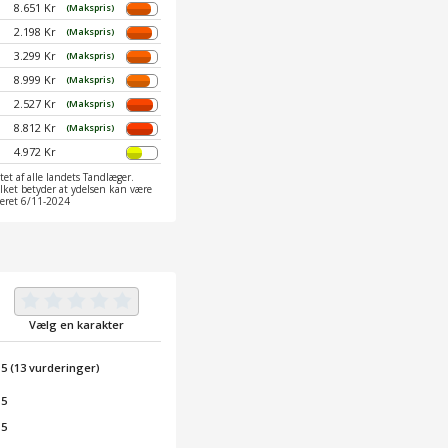
8.651 Kr
(Makspris)
2.198 Kr
(Makspris)
3.299 Kr
(Makspris)
8.999 Kr
(Makspris)
2.527 Kr
(Makspris)
8.812 Kr
(Makspris)
4.972 Kr
et af alle landets Tandlæger.
ilket betyder at ydelsen kan være
ateret 6/11-2024
Vælg en karakter
/
5
(
13
vurderinger)
 5
 5