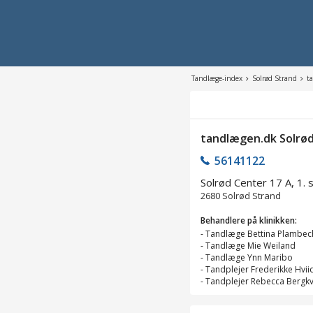
Tandlæge-index
Solrød Strand
t
tandlægen.dk Solrø
56141122
Solrød Center 17 A, 1. s
2680
Solrød Strand
Behandlere på klinikken:
-
Tandlæge Bettina Plambec
-
Tandlæge Mie Weiland
-
Tandlæge Ynn Maribo
-
Tandplejer Frederikke Hvii
-
Tandplejer Rebecca Bergkv