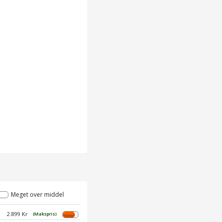
Meget over middel
2.899 Kr
(Makspris)