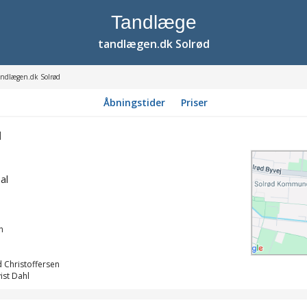
Tandlæge
tandlægen.dk Solrød
andlægen.dk Solrød
Åbningstider
Priser
d
al
h
d Christoffersen
ist Dahl