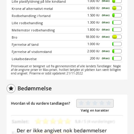
1.000 Kr
(Max)
Lille plastfyldning på lille kindtand
6.000 Kr
(Max)
Krone af alternativt metal
1.500 Kr
(Max)
Rodbehandling i fortand
1.300 Kr
(Max)
Lille rodbehandling
1.800 Kr
(Max)
Mellemstor rodbehandling
18.000 Kr
(Max)
Bro
1.000 Kr
Fjernelse af tand
2.000 Kr
(Max)
Fjernelse af visdomstand
200 Kr
(Max)
Lokalbedøvelse
Prisniveauet er beregnet ud fra gennemsnittet af alle landets Tandlæger. Nogle
af de angivne priser er Max-priser, hvilket betyder at ydelsen kan være billigere
end angivet. Priserne er sidst opdateret 21/11-2022
Bedømmelse
Hvordan vil du vurdere tandlægen?
Vælg en karakter