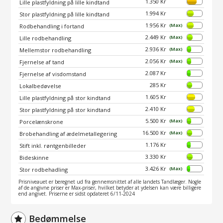
1.350 Kr
Lille plastfyldning på lille kindtand
1.994 Kr
Stor plastfyldning på lille kindtand
1.956 Kr
(Max)
Rodbehandling i fortand
2.449 Kr
(Max)
Lille rodbehandling
2.936 Kr
(Max)
Mellemstor rodbehandling
2.056 Kr
(Max)
Fjernelse af tand
2.087 Kr
Fjernelse af visdomstand
285 Kr
Lokalbedøvelse
1.605 Kr
Lille plastfyldning på stor kindtand
2.410 Kr
Stor plastfyldning på stor kindtand
5.500 Kr
(Max)
Porcelænskrone
16.500 Kr
(Max)
Brobehandling af ædelmetallegering
1.176 Kr
Stift inkl. røntgenbilleder
3.330 Kr
Bideskinne
3.426 Kr
(Max)
Stor rodbehadling
Prisniveauet er beregnet ud fra gennemsnittet af alle landets Tandlæger. Nogle
af de angivne priser er Max-priser, hvilket betyder at ydelsen kan være billigere
end angivet. Priserne er sidst opdateret 6/11-2024
Bedømmelse