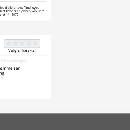
et af alle landets Tandlæger.
ilket betyder at ydelsen kan være
ateret 1/1-1970
Vælg en karakter