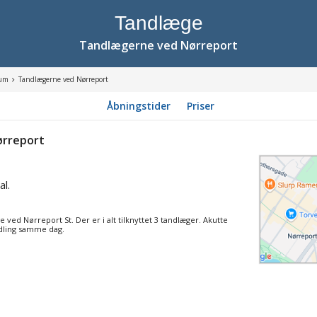
Tandlæge
Tandlægerne ved Nørreport
rum
Tandlægerne ved Nørreport
Åbningstider
Priser
ørreport
l.
ge ved Nørreport St. Der er i alt tilknyttet 3 tandlæger. Akutte
ndling samme dag.