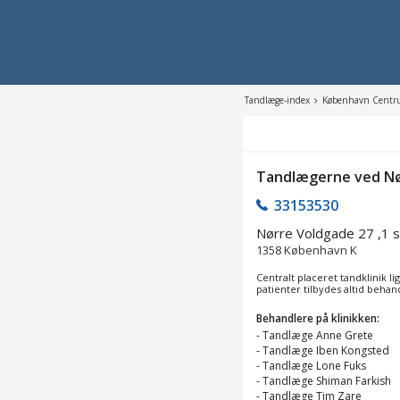
Tandlæge-index
København Cent
Tandlægerne ved N
33153530
Nørre Voldgade 27 ,1 sa
1358
København K
Centralt placeret tandklinik li
patienter tilbydes altid beha
Behandlere på klinikken:
-
Tandlæge Anne Grete
-
Tandlæge Iben Kongsted
-
Tandlæge Lone Fuks
-
Tandlæge Shiman Farkish
-
Tandlæge Tim Zare