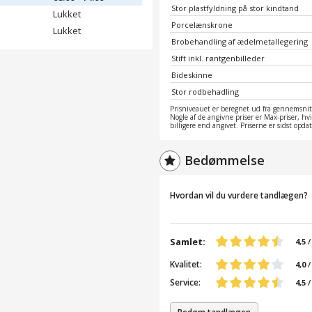
Stor plastfyldning på stor kindtand
Lukket
Porcelænskrone
Lukket
Brobehandling af ædelmetallegering
Stift inkl. røntgenbilleder
Bideskinne
Stor rodbehadling
Prisniveauet er beregnet ud fra gennemsnitt
Nogle af de angivne priser er Max-priser, hv
billigere end angivet. Priserne er sidst opd
Bedømmelse
Hvordan vil du vurdere tandlægen?
Samlet:
4,5
Kvalitet:
4,0
/
Service:
4,5
/