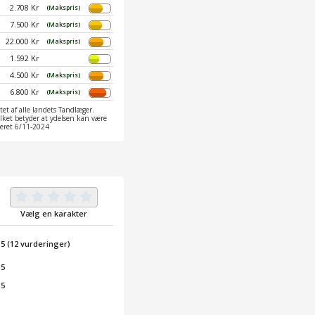
2.708 Kr
(Makspris)
7.500 Kr
(Makspris)
22.000 Kr
(Makspris)
1.592 Kr
4.500 Kr
(Makspris)
6.800 Kr
(Makspris)
et af alle landets Tandlæger.
ilket betyder at ydelsen kan være
ateret 6/11-2024
Vælg en karakter
/
5
(
12
vurderinger)
 5
 5