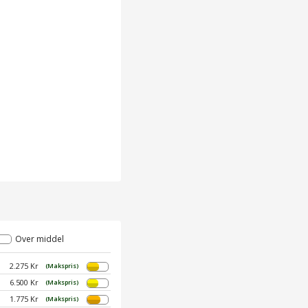
Over middel
2.275 Kr
(Makspris)
6.500 Kr
(Makspris)
1.775 Kr
(Makspris)