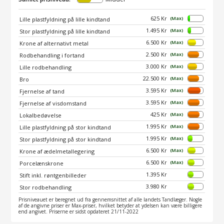
625 Kr
(Max)
Lille plastfyldning på lille kindtand
1.495 Kr
(Max)
Stor plastfyldning på lille kindtand
6.500 Kr
(Max)
Krone af alternativt metal
2.500 Kr
(Max)
Rodbehandling i fortand
3.000 Kr
(Max)
Lille rodbehandling
22.500 Kr
(Max)
Bro
3.595 Kr
(Max)
Fjernelse af tand
3.595 Kr
(Max)
Fjernelse af visdomstand
425 Kr
(Max)
Lokalbedøvelse
1.995 Kr
(Max)
Lille plastfyldning på stor kindtand
1.995 Kr
(Max)
Stor plastfyldning på stor kindtand
6.500 Kr
(Max)
Krone af ædelmetallegering
6.500 Kr
(Max)
Porcelænskrone
1.395 Kr
Stift inkl. røntgenbilleder
3.980 Kr
Stor rodbehandling
Prisniveauet er beregnet ud fra gennemsnittet af alle landets Tandlæger. Nogle
af de angivne priser er Max-priser, hvilket betyder at ydelsen kan være billigere
end angivet. Priserne er sidst opdateret 21/11-2022