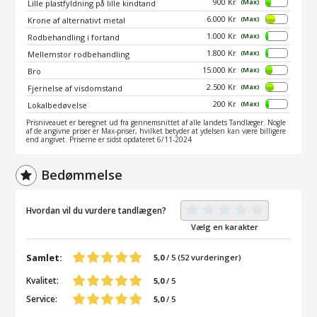
900 Kr
(Max)
Lille plastfyldning på lille kindtand
6.000 Kr
(Max)
Krone af alternativt metal
1.000 Kr
(Max)
Rodbehandling i fortand
1.800 Kr
(Max)
Mellemstor rodbehandling
15.000 Kr
(Max)
Bro
2.500 Kr
(Max)
Fjernelse af visdomstand
200 Kr
(Max)
Lokalbedøvelse
Prisniveauet er beregnet ud fra gennemsnittet af alle landets Tandlæger. Nogle
af de angivne priser er Max-priser, hvilket betyder at ydelsen kan være billigere
end angivet. Priserne er sidst opdateret 6/11-2024
Bedømmelse
Hvordan vil du vurdere tandlægen?
Vælg en karakter
Samlet:
5,0
/
5
(
52
vurderinger)
Kvalitet:
5,0
/ 5
Service:
5,0
/ 5