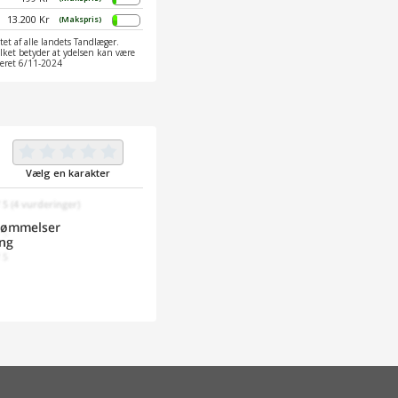
13.200 Kr
(Makspris)
et af alle landets Tandlæger.
ilket betyder at ydelsen kan være
ateret 6/11-2024
Vælg en karakter