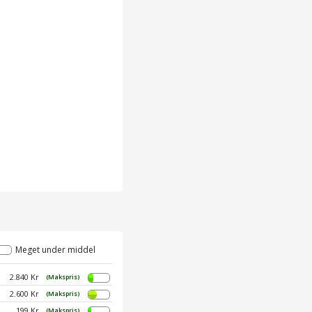
Meget under middel
2.840 Kr
(Makspris)
2.600 Kr
(Makspris)
199 Kr
(Makspris)