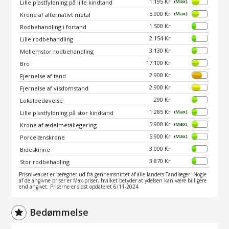
1.195 Kr
(Max)
Lille plastfyldning på lille kindtand
5.900 Kr
(Max)
Krone af alternativt metal
1.500 Kr
Rodbehandling i fortand
2.154 Kr
Lille rodbehandling
3.130 Kr
Mellemstor rodbehandling
17.100 Kr
Bro
2.900 Kr
Fjernelse af tand
2.900 Kr
Fjernelse af visdomstand
290 Kr
Lokalbedøvelse
1.285 Kr
(Max)
Lille plastfyldning på stor kindtand
5.900 Kr
(Max)
Krone af ædelmetallegering
5.900 Kr
(Max)
Porcelænskrone
3.000 Kr
Bideskinne
3.870 Kr
Stor rodbehadling
Prisniveauet er beregnet ud fra gennemsnittet af alle landets Tandlæger. Nogle
af de angivne priser er Max-priser, hvilket betyder at ydelsen kan være billigere
end angivet. Priserne er sidst opdateret 6/11-2024
Bedømmelse