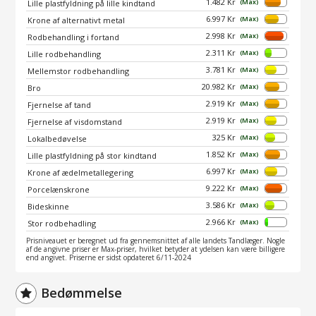
1.482 Kr
(Max)
Lille plastfyldning på lille kindtand
6.997 Kr
(Max)
Krone af alternativt metal
2.998 Kr
(Max)
Rodbehandling i fortand
2.311 Kr
(Max)
Lille rodbehandling
3.781 Kr
(Max)
Mellemstor rodbehandling
20.982 Kr
(Max)
Bro
2.919 Kr
(Max)
Fjernelse af tand
2.919 Kr
(Max)
Fjernelse af visdomstand
325 Kr
(Max)
Lokalbedøvelse
1.852 Kr
(Max)
Lille plastfyldning på stor kindtand
6.997 Kr
(Max)
Krone af ædelmetallegering
9.222 Kr
(Max)
Porcelænskrone
3.586 Kr
(Max)
Bideskinne
2.966 Kr
(Max)
Stor rodbehadling
Prisniveauet er beregnet ud fra gennemsnittet af alle landets Tandlæger. Nogle
af de angivne priser er Max-priser, hvilket betyder at ydelsen kan være billigere
end angivet. Priserne er sidst opdateret 6/11-2024
Bedømmelse