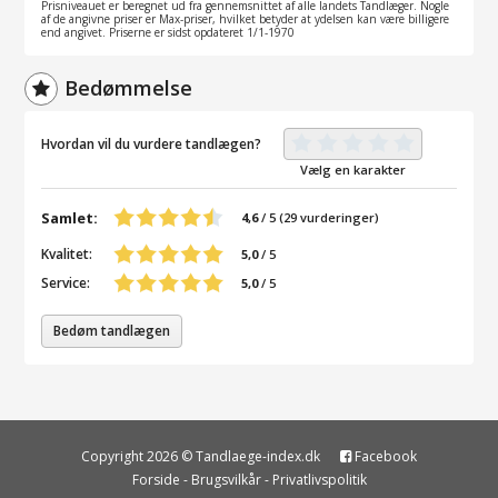
Prisniveauet er beregnet ud fra gennemsnittet af alle landets Tandlæger. Nogle
af de angivne priser er Max-priser, hvilket betyder at ydelsen kan være billigere
end angivet. Priserne er sidst opdateret 1/1-1970
Bedømmelse
Hvordan vil du vurdere tandlægen?
Vælg en karakter
Samlet:
4,6
/
5
(
29
vurderinger)
Kvalitet:
5,0
/ 5
Service:
5,0
/ 5
Bedøm tandlægen
Copyright 2026 © Tandlaege-index.dk
Facebook
Forside
-
Brugsvilkår
-
Privatlivspolitik