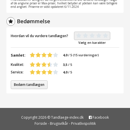
af de angivne priser er Max-priser, hvilket betyder at ydelsen kan være billigere
end angivet. Priserne er sidst opdateret 6/11-2024
Bedømmelse
Hvordan vil du vurdere tandlægen?
Vælg en karakter
Samlet:
4,0
/
5
(
15
vurderinger)
Kvalitet:
3,5
/ 5
Service:
4,0
/ 5
Bedøm tandlægen
Copyright 2026 © Tandlaege-index.dk
Facebook
Forside
-
Brugsvilkår
-
Privatlivspolitik