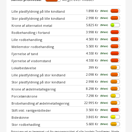
1.898 Kr
(Max)
Lille plastfyldning på lille kindtand
2.998 Kr
(Max)
Stor plastfyldning på lille kindtand
5.825 Kr
(Max)
Krone af alternativt metal
3.998 Kr
(Max)
Rodbehandling i fortand
4.500 Kr
(Max)
Lille rodbehandling
5.500 Kr
(Max)
Mellemstor rodbehandling
4.550 Kr
(Max)
Fjernelse af tand
4.550 Kr
(Max)
Fjernelse af visdomstand
399 Kr
Lokalbedøvelse
2.098 Kr
(Max)
Lille plastfyldning på stor kindtand
2.998 Kr
(Max)
Stor plastfyldning på stor kindtand
8.298 Kr
(Max)
Krone af ædelmetallegering
7.298 Kr
(Max)
Porcelænskrone
22.995 Kr
(Max)
Brobehandling af ædelmetallegering
3.500 Kr
(Max)
Stift inkl. røntgenbilleder
3.865 Kr
(Max)
Bideskinne
5.600 Kr
(Max)
Stor rodbehadling
Prisniveauet er beregnet ud fra gennemsnittet af alle landets Tandlæger. Nogle