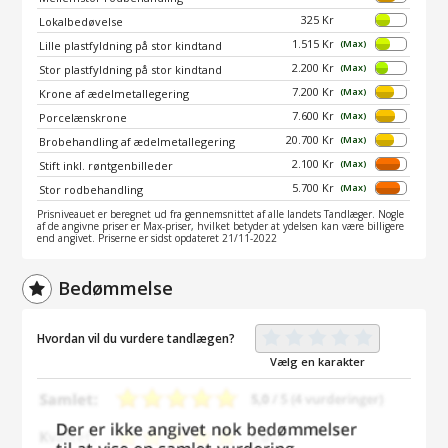
325 Kr
Lokalbedøvelse
1.515 Kr
(Max)
Lille plastfyldning på stor kindtand
2.200 Kr
(Max)
Stor plastfyldning på stor kindtand
7.200 Kr
(Max)
Krone af ædelmetallegering
7.600 Kr
(Max)
Porcelænskrone
20.700 Kr
(Max)
Brobehandling af ædelmetallegering
2.100 Kr
(Max)
Stift inkl. røntgenbilleder
5.700 Kr
(Max)
Stor rodbehandling
Prisniveauet er beregnet ud fra gennemsnittet af alle landets Tandlæger. Nogle
af de angivne priser er Max-priser, hvilket betyder at ydelsen kan være billigere
end angivet. Priserne er sidst opdateret 21/11-2022
Bedømmelse
Hvordan vil du vurdere tandlægen?
Vælg en karakter