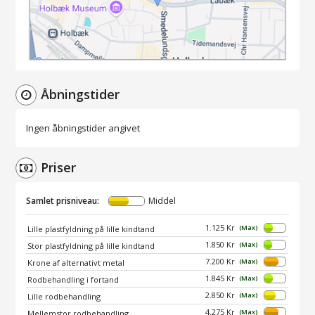
Åbningstider
Ingen åbningstider angivet
Priser
Samlet prisniveau:
Middel
1.125 Kr
(Max)
Lille plastfyldning på lille kindtand
1.850 Kr
(Max)
Stor plastfyldning på lille kindtand
7.200 Kr
(Max)
Krone af alternativt metal
1.845 Kr
(Max)
Rodbehandling i fortand
2.850 Kr
(Max)
Lille rodbehandling
4.275 Kr
(Max)
Mellemstor rodbehandling