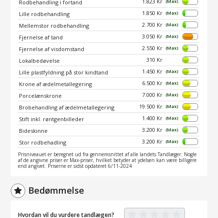
1.823 Kr
(Max)
Rodbehandling i fortand
1.850 Kr
(Max)
Lille rodbehandling
2.700 Kr
(Max)
Mellemstor rodbehandling
3.050 Kr
(Max)
Fjernelse af tand
2.550 Kr
(Max)
Fjernelse af visdomstand
310 Kr
Lokalbedøvelse
1.450 Kr
(Max)
Lille plastfyldning på stor kindtand
6.500 Kr
(Max)
Krone af ædelmetallegering
7.000 Kr
(Max)
Porcelænskrone
19.500 Kr
(Max)
Brobehandling af ædelmetallegering
1.400 Kr
(Max)
Stift inkl. røntgenbilleder
3.200 Kr
(Max)
Bideskinne
3.200 Kr
(Max)
Stor rodbehadling
Prisniveauet er beregnet ud fra gennemsnittet af alle landets Tandlæger. Nogle
af de angivne priser er Max-priser, hvilket betyder at ydelsen kan være billigere
end angivet. Priserne er sidst opdateret 6/11-2024
Bedømmelse
Hvordan vil du vurdere tandlægen?