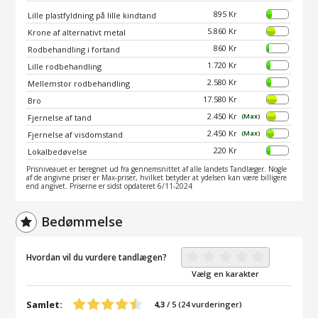
895 Kr
Lille plastfyldning på lille kindtand
5.860 Kr
Krone af alternativt metal
860 Kr
Rodbehandling i fortand
1.720 Kr
Lille rodbehandling
2.580 Kr
Mellemstor rodbehandling
17.580 Kr
Bro
2.450 Kr
(Max)
Fjernelse af tand
2.450 Kr
(Max)
Fjernelse af visdomstand
220 Kr
Lokalbedøvelse
Prisniveauet er beregnet ud fra gennemsnittet af alle landets Tandlæger. Nogle
af de angivne priser er Max-priser, hvilket betyder at ydelsen kan være billigere
end angivet. Priserne er sidst opdateret 6/11-2024
Bedømmelse
Hvordan vil du vurdere tandlægen?
Vælg en karakter
Samlet:
4,3
/
5
(
24
vurderinger)