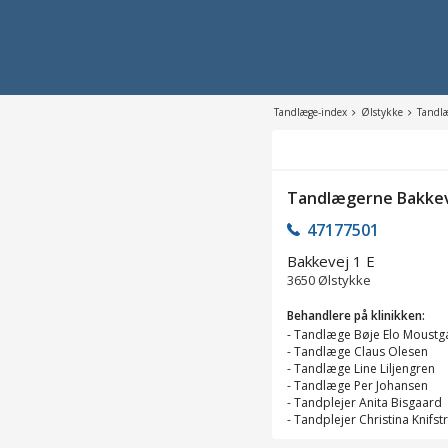
Tandlæge-index
Ølstykke
Tandl
Tandlægerne Bakke
47177501
Bakkevej 1 E
3650
Ølstykke
Behandlere på klinikken:
-
Tandlæge Bøje Elo Moustg
-
Tandlæge Claus Olesen
-
Tandlæge Line Liljengren
-
Tandlæge Per Johansen
-
Tandplejer Anita Bisgaard
-
Tandplejer Christina Knifs