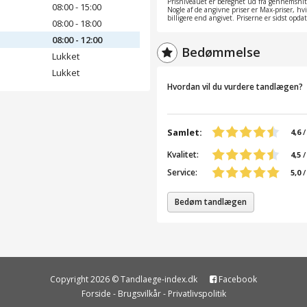
Prisniveauet er beregnet ud fra gennemsnitt
08:00 - 15:00
Nogle af de angivne priser er Max-priser, hv
billigere end angivet. Priserne er sidst opd
08:00 - 18:00
08:00 - 12:00
Bedømmelse
Lukket
Lukket
Hvordan vil du vurdere tandlægen?
Samlet:
4,6
Kvalitet:
4,5
/
Service:
5,0
/
Bedøm tandlægen
Copyright 2026 © Tandlaege-index.dk
Facebook
Forside
-
Brugsvilkår
-
Privatlivspolitik