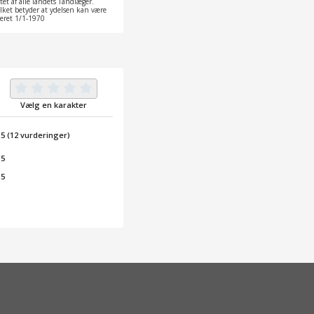
et af alle landets Tandlæger.
ilket betyder at ydelsen kan være
ateret 1/1-1970
Vælg en karakter
/
5
(
12
vurderinger)
 5
 5