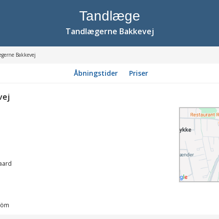
Tandlæge
Tandlægerne Bakkevej
ægerne Bakkevej
Åbningstider
Priser
vej
aard
tröm