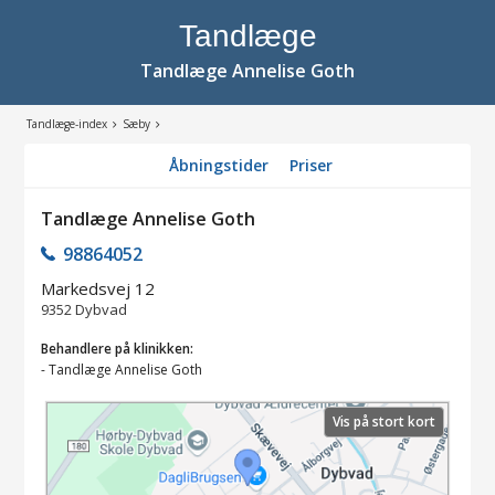
Tandlæge
Tandlæge Annelise Goth
Tandlæge-index
Sæby
Åbningstider
Priser
Tandlæge Annelise Goth
98864052
Markedsvej 12
9352
Dybvad
Behandlere på klinikken:
-
Tandlæge Annelise Goth
Vis på stort kort