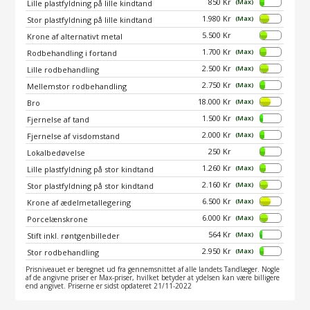
850 Kr
(Max)
Lille plastfyldning på lille kindtand
1.980 Kr
(Max)
Stor plastfyldning på lille kindtand
5.500 Kr
Krone af alternativt metal
1.700 Kr
(Max)
Rodbehandling i fortand
2.500 Kr
(Max)
Lille rodbehandling
2.750 Kr
(Max)
Mellemstor rodbehandling
18.000 Kr
(Max)
Bro
1.500 Kr
(Max)
Fjernelse af tand
2.000 Kr
(Max)
Fjernelse af visdomstand
250 Kr
Lokalbedøvelse
1.260 Kr
(Max)
Lille plastfyldning på stor kindtand
2.160 Kr
(Max)
Stor plastfyldning på stor kindtand
6.500 Kr
(Max)
Krone af ædelmetallegering
6.000 Kr
(Max)
Porcelænskrone
564 Kr
(Max)
Stift inkl. røntgenbilleder
2.950 Kr
(Max)
Stor rodbehandling
Prisniveauet er beregnet ud fra gennemsnittet af alle landets Tandlæger. Nogle
af de angivne priser er Max-priser, hvilket betyder at ydelsen kan være billigere
end angivet. Priserne er sidst opdateret 21/11-2022