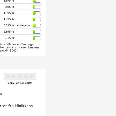
1.895 Kr
4.695 Kr
1.395 Kr
1.995 Kr
6.295 Kr
(Makspris)
2.895 Kr
4.045 Kr
et af alle landets Tandlæger.
ilket betyder at ydelsen kan være
ateret 6/11-2024
Vælg en karakter
/
5
tet fra klinikkens