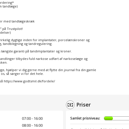
vurdering*
en tandlæge)
ienter med tandlægeskræk
 på Trustpilot!
delser)
virkelig dygtige inden for implantater, porcelænskroner og
, tandblegning og tandregulering.
 længste garanti på tandimplantater og kroner.
andlinger tilbydes fuld narkose udført af narkoselæge og
kken.
æge, hjælper vi dig gerne med at flytte din journal fra din gamle
 os, så sørger vi for det hele.
 på https://www.godtsmil.dk/fordele/
Priser
07:00 - 16:00
Samlet prisniveau:
08:00 - 16:00