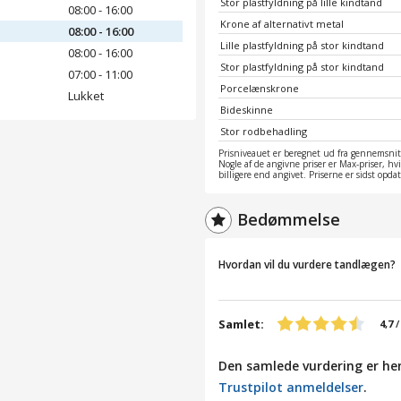
Stor plastfyldning på lille kindtand
08:00 - 16:00
Krone af alternativt metal
08:00 - 16:00
Lille plastfyldning på stor kindtand
08:00 - 16:00
Stor plastfyldning på stor kindtand
07:00 - 11:00
Porcelænskrone
Lukket
Bideskinne
Stor rodbehadling
Prisniveauet er beregnet ud fra gennemsnitt
Nogle af de angivne priser er Max-priser, hv
billigere end angivet. Priserne er sidst opd
Bedømmelse
Hvordan vil du vurdere tandlægen?
Samlet:
4,7
Den samlede vurdering er hen
Trustpilot anmeldelser
.