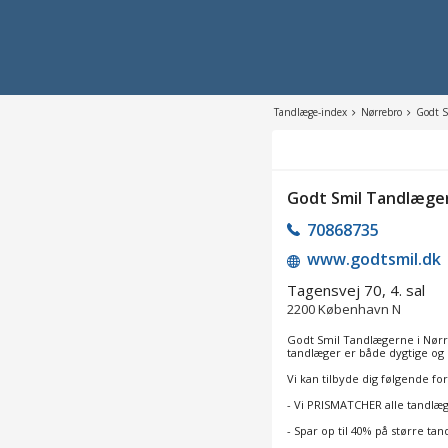
Tandlæge-index
Nørrebro
Godt S
Godt Smil Tandlæge
70868735
www.godtsmil.dk
Tagensvej 70, 4. sal
2200
København N
Godt Smil Tandlægerne i Nørre
tandlæger er både dygtige og
Vi kan tilbyde dig følgende fo
- Vi PRISMATCHER alle tandlæ
- Spar op til 40% på større ta