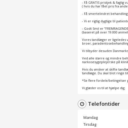
- Få GRATIS pristjek & faglig 
( hvis du har fået pris fra and
- Få smertelindret behandling
- Vi er rigtig dygtige til pat
- Godt Smil er ”FREMRAGENDE”
(baseret på over 19.000 anmel
Vores tandlæger er ligeledes 
broer, paradentosebehandling
Vi tilbyder desuden Danmarks
Ved alle større og mindre beh
narkosesygeplejerske på klini
Hvis du ønsker at skifte tandl
tandlæge. Du skal blot ringe til
*Se flere fordele/betingelser
Vi glæder os til at hjælpe dig.
Telefontider
Mandag
Tirsdag