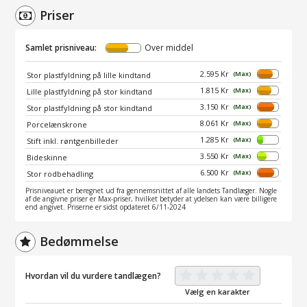
Priser
Samlet prisniveau:
Over middel
2.595 Kr
(Max)
Stor plastfyldning på lille kindtand
1.815 Kr
(Max)
Lille plastfyldning på stor kindtand
3.150 Kr
(Max)
Stor plastfyldning på stor kindtand
8.061 Kr
(Max)
Porcelænskrone
1.285 Kr
(Max)
Stift inkl. røntgenbilleder
3.550 Kr
(Max)
Bideskinne
6.500 Kr
(Max)
Stor rodbehadling
Prisniveauet er beregnet ud fra gennemsnittet af alle landets Tandlæger. Nogle
af de angivne priser er Max-priser, hvilket betyder at ydelsen kan være billigere
end angivet. Priserne er sidst opdateret 6/11-2024
Bedømmelse
Hvordan vil du vurdere tandlægen?
Vælg en karakter