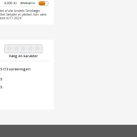
6.000 Kr
(Makspris)
et af alle landets Tandlæger.
ilket betyder at ydelsen kan være
ateret 6/11-2024
Vælg en karakter
/
5
(
13
vurderinger)
 5
 5