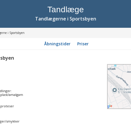
Tandlæge
Tandlægerne i Sportsbyen
erne i Sportsbyen
Åbningstider
Priser
tsbyen
dlinger:
d plast/amalgam
pproteser
nger/smykker