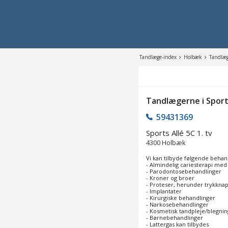
Tandlæge-index
Holbæk
Tandlæg
Tandlægerne i Spor
59431369
Sports Allé 5C 1. tv
4300
Holbæk
Vi kan tilbyde følgende behan
- Almindelig cariesterapi me
- Parodontosebehandlinger
- Kroner og broer
- Proteser, herunder trykkna
- Implantater
- Kirurgiske behandlinger
- Narkosebehandlinger
- Kosmetisk tandpleje/blegni
- Børnebehandlinger
- Lattergas kan tilbydes