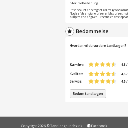
Stor rodbehadling
Prisniveauet er beregnet ud fra gennemsnitt
Nogle af de angivne priser er Max-priser, hv
billigere end angivet. Priserne er sidst opd
Bedømmelse
Hvordan vil du vurdere tandlægen?
Samlet:
4,3
Kvalitet:
4,5
/
Service:
4,5
/
Bedøm tandlægen
Copyright 2026 © Tandlaege-index.dk
Facebook