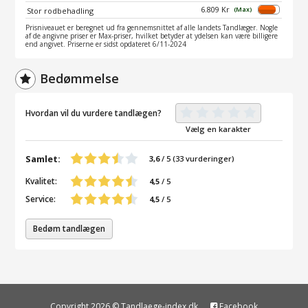
6.809 Kr
(Max)
Stor rodbehadling
Prisniveauet er beregnet ud fra gennemsnittet af alle landets Tandlæger. Nogle
af de angivne priser er Max-priser, hvilket betyder at ydelsen kan være billigere
end angivet. Priserne er sidst opdateret 6/11-2024
Bedømmelse
Hvordan vil du vurdere tandlægen?
Vælg en karakter
Samlet:
3,6
/
5
(
33
vurderinger)
Kvalitet:
4,5
/ 5
Service:
4,5
/ 5
Bedøm tandlægen
Copyright 2026 © Tandlaege-index.dk
Facebook