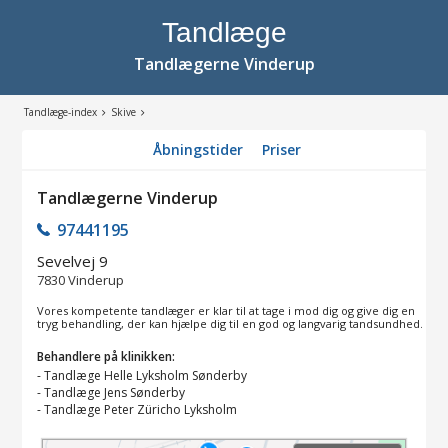
Tandlæge
Tandlægerne Vinderup
Tandlæge-index
Skive
Åbningstider
Priser
Tandlægerne Vinderup
97441195
Sevelvej 9
7830
Vinderup
Vores kompetente tandlæger er klar til at tage i mod dig og give dig en
tryg behandling, der kan hjælpe dig til en god og langvarig tandsundhed.
Behandlere på klinikken:
-
Tandlæge Helle Lyksholm Sønderby
-
Tandlæge Jens Sønderby
-
Tandlæge Peter Züricho Lyksholm