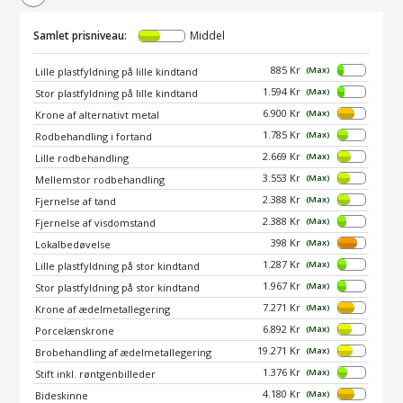
Samlet prisniveau:
Middel
885 Kr
(Max)
Lille plastfyldning på lille kindtand
1.594 Kr
(Max)
Stor plastfyldning på lille kindtand
6.900 Kr
(Max)
Krone af alternativt metal
1.785 Kr
(Max)
Rodbehandling i fortand
2.669 Kr
(Max)
Lille rodbehandling
3.553 Kr
(Max)
Mellemstor rodbehandling
2.388 Kr
(Max)
Fjernelse af tand
2.388 Kr
(Max)
Fjernelse af visdomstand
398 Kr
(Max)
Lokalbedøvelse
1.287 Kr
(Max)
Lille plastfyldning på stor kindtand
1.967 Kr
(Max)
Stor plastfyldning på stor kindtand
7.271 Kr
(Max)
Krone af ædelmetallegering
6.892 Kr
(Max)
Porcelænskrone
19.271 Kr
(Max)
Brobehandling af ædelmetallegering
1.376 Kr
(Max)
Stift inkl. røntgenbilleder
4.180 Kr
(Max)
Bideskinne