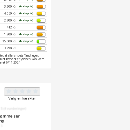
3.300 Kr
(Makspris)
4.050 Kr
(Makspris)
2.700 Kr
(Makspris)
412 Kr
1.800 Kr
(Makspris)
15.000 Kr
(Makspris)
3.990 Kr
et af alle landets Tandlæger.
ilket betyder at ydelsen kan være
ateret 6/11-2024
Vælg en karakter