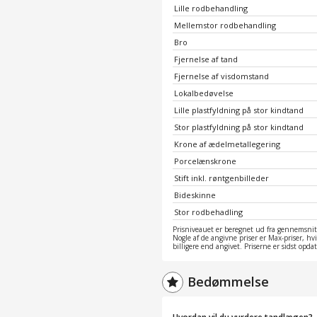
Lille rodbehandling
Mellemstor rodbehandling
Bro
Fjernelse af tand
Fjernelse af visdomstand
Lokalbedøvelse
Lille plastfyldning på stor kindtand
Stor plastfyldning på stor kindtand
Krone af ædelmetallegering
Porcelænskrone
Stift inkl. røntgenbilleder
Bideskinne
Stor rodbehadling
Prisniveauet er beregnet ud fra gennemsnitt
Nogle af de angivne priser er Max-priser, hv
billigere end angivet. Priserne er sidst opd
Bedømmelse