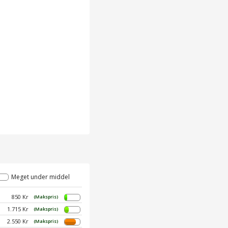
Meget under middel
850 Kr
(Makspris)
1.715 Kr
(Makspris)
2.550 Kr
(Makspris)