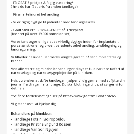
- Få GRATIS pristjek & faglig vurdering*
( hvis du har fået pris fra anden tandlæge)
- Få smertelindret behandling
- Vi er rigtig dygtige til patienter med tandlægeskræk
- Godt Smil er ”FREMRAGENDE” på Trustpilot!
(baseret på over 19.000 anmeldelser)
Vores tandlæger er ligeledes virkelig dygtige inden for implantater,
porcelænskroner og broer, paradentosebehandling, tandblegning og
tandregulering.
Vi tilbyder desuden Danmarks længste garanti på tandimplantater og
kroner.
Ved alle større og mindre behandlinger tilbydes fuld narkose udført af
narkoselæge og narkosesygeplejerske på klinikken.
Hvis du ønsker at skifte tandlæge, hjælper vi dig gerne med at flytte din
journal fra din gamle tandlæge. Du skal blot ringe til os, så sørger vi for
det hele.
*Se flere fordele/betingelser på https://www.godtsmil.dk/fordele/
Vi glæder os til at hjælpe dig.
Behandlere på klinikken:
-
Tandlæge Foteini Sidiropoulou
-
Tandlæge Kristina Englund Rossen
-
Tandlæge Van Son Nguyen