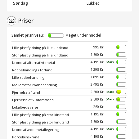
Søndag
Lukket
Priser
Samlet prisniveau:
Meget under middel
995 Kr
Lille plastfyldning på lille kindtand
1.500 Kr
Stor plastfyldning på lille kindtand
4.195 Kr
(Max)
Krone af alternativt metal
1.295 Kr
Rodbehandling i fortand
1.895 Kr
Lille rodbehandling
2.495 Kr
Mellemstor rodbehandling
2.500 Kr
(Max)
Fjernelse af tand
2.500 Kr
(Max)
Fjernelse af visdomstand
260 Kr
Lokalbedøvelse
1.195 Kr
Lille plastfyldning på stor kindtand
1.600 Kr
Stor plastfyldning på stor kindtand
4.195 Kr
(Max)
Krone af ædelmetallegering
4.195 Kr
Porcelænskrone