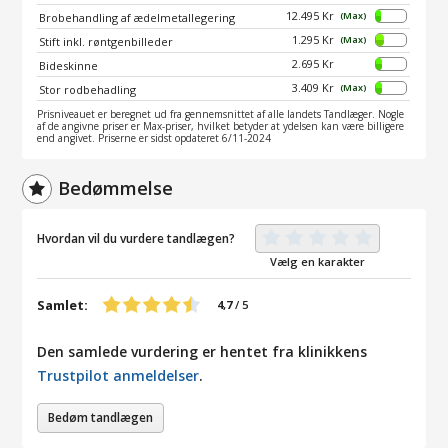
12.495 Kr
(Max)
Brobehandling af ædelmetallegering
1.295 Kr
(Max)
Stift inkl. røntgenbilleder
2.695 Kr
Bideskinne
3.409 Kr
(Max)
Stor rodbehadling
Prisniveauet er beregnet ud fra gennemsnittet af alle landets Tandlæger. Nogle
af de angivne priser er Max-priser, hvilket betyder at ydelsen kan være billigere
end angivet. Priserne er sidst opdateret 6/11-2024
Bedømmelse
Hvordan vil du vurdere tandlægen?
Vælg en karakter
Samlet:
4,7
/
5
Den samlede vurdering er hentet fra klinikkens
Trustpilot anmeldelser
.
Bedøm tandlægen