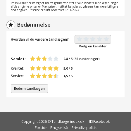
Prisniveauet er beregnet ud fra gennemsnittet af alle landets Tandlæger. Nogle
af de angivne priser er Max-priser, hvilket betyder at ydelsen kan være billigere
end angivet. Priserne er sidst opdateret 6/11-2024
Bedømmelse
Hvordan vil du vurdere tandlægen?
Vælg en karakter
Samlet:
2,8
/
5
(
35
vurderinger)
Kvalitet:
5,0
/ 5
Service:
4,5
/ 5
Bedøm tandlægen
Copyright 2026 © Tandlaege-index.dk
Facebook
Forside
-
Brugsvilkår
-
Privatlivspolitik