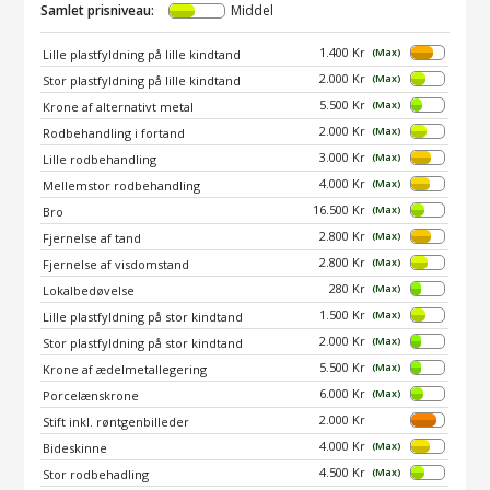
Samlet prisniveau:
Middel
1.400 Kr
(Max)
Lille plastfyldning på lille kindtand
2.000 Kr
(Max)
Stor plastfyldning på lille kindtand
5.500 Kr
(Max)
Krone af alternativt metal
2.000 Kr
(Max)
Rodbehandling i fortand
3.000 Kr
(Max)
Lille rodbehandling
4.000 Kr
(Max)
Mellemstor rodbehandling
16.500 Kr
(Max)
Bro
2.800 Kr
(Max)
Fjernelse af tand
2.800 Kr
(Max)
Fjernelse af visdomstand
280 Kr
(Max)
Lokalbedøvelse
1.500 Kr
(Max)
Lille plastfyldning på stor kindtand
2.000 Kr
(Max)
Stor plastfyldning på stor kindtand
5.500 Kr
(Max)
Krone af ædelmetallegering
6.000 Kr
(Max)
Porcelænskrone
2.000 Kr
Stift inkl. røntgenbilleder
4.000 Kr
(Max)
Bideskinne
4.500 Kr
(Max)
Stor rodbehadling